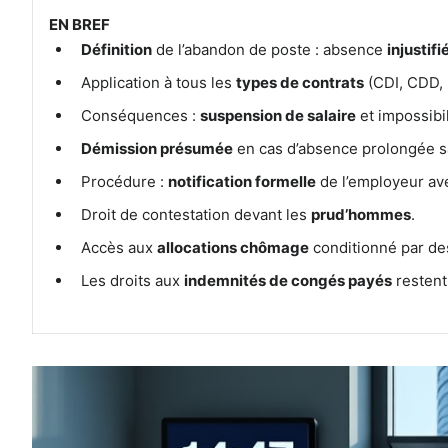
EN BREF
Définition
de l’abandon de poste : absence
injustifi
Application à tous les
types de contrats
(CDI, CDD, 
Conséquences :
suspension de salaire
et impossibi
Démission présumée
en cas d’absence prolongée san
Procédure :
notification formelle
de l’employeur ave
Droit de contestation devant les
prud’hommes
.
Accès aux
allocations chômage
conditionné par des 
Les droits aux
indemnités de congés payés
restent