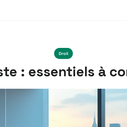
Droit
e : essentiels à c