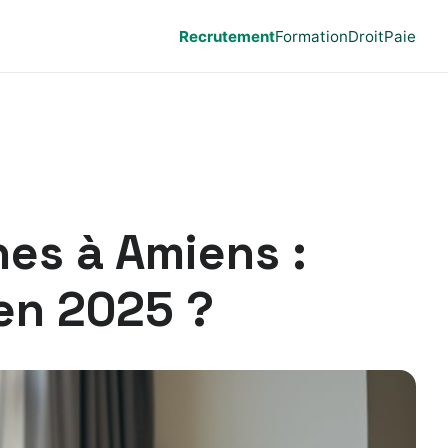
Recrutement
Formation
Droit
Paie
es à Amiens :
en 2025 ?