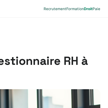
Recrutement
Formation
Droit
Paie
estionnaire RH à