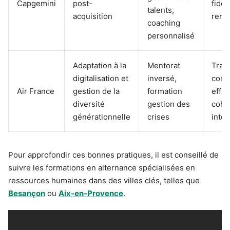
Capgemini
post-
fidél
talents,
acquisition
renf
coaching
personnalisé
Adaptation à la
Mentorat
Tran
digitalisation et
inversé,
comp
Air France
gestion de la
formation
effic
diversité
gestion des
cohé
générationnelle
crises
inte
Pour approfondir ces bonnes pratiques, il est conseillé de
suivre les formations en alternance spécialisées en
ressources humaines dans des villes clés, telles que
Besançon
ou
Aix-en-Provence
.