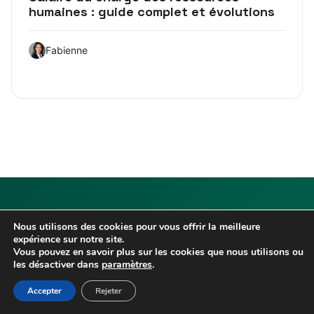
humaines : guide complet et évolutions
Fabienne
Articles récents
Nous utilisons des cookies pour vous offrir la meilleure
expérience sur notre site.
E-learning en entreprise : comment rendre la formation
Vous pouvez en savoir plus sur les cookies que nous utilisons ou
les désactiver dans
paramètres
.
plus engageante pour les salariés ?
Accepter
Rejeter
Audit RH : pourquoi réaliser un diagnostic régulier de
vos pratiques RH ?